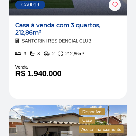
CA0019
Casa à venda com 3 quartos,
212,86m²
SANTORINI RESIDENCIAL CLUB
3
3
2
212,86m²
Venda
R$ 1.940.000
Disponível
Casa
Aceita financiamento