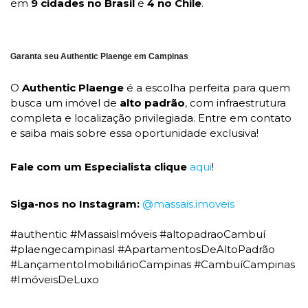
em
9 cidades no Brasil
e
4 no Chile
.
Garanta seu Authentic Plaenge em Campinas
O
Authentic Plaenge
é a escolha perfeita para quem
busca um imóvel de
alto padrão
, com infraestrutura
completa e localização privilegiada. Entre em contato
e saiba mais sobre essa oportunidade exclusiva!
Fale com um Especialista clique
aqui
!
Siga-nos no Instagram:
@massais.imoveis
#authentic #MassaisImóveis #altopadraoCambuí
#plaengecampinasl #ApartamentosDeAltoPadrão
#LançamentoImobiliárioCampinas #CambuíCampinas
#ImóveisDeLuxo