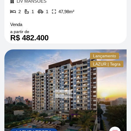
LIV MANSÕES
2
1
1
47,98m²
Venda
a partir de
R$ 482.400
Lançamento
LAZUR | Tegra