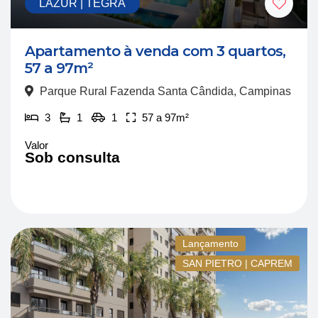
LAZUR | TEGRA
Apartamento à venda com 3 quartos,
57 a 97m²
Parque Rural Fazenda Santa Cândida, Campinas
3
1
1
57 a 97m²
Valor
Sob consulta
Lançamento
SAN PIETRO | CAPREM